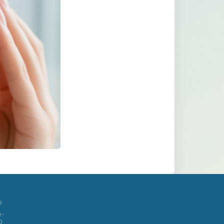
в
а-
а